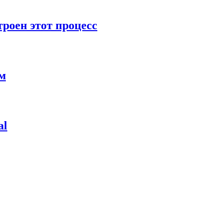
роен этот процесс
ям
al