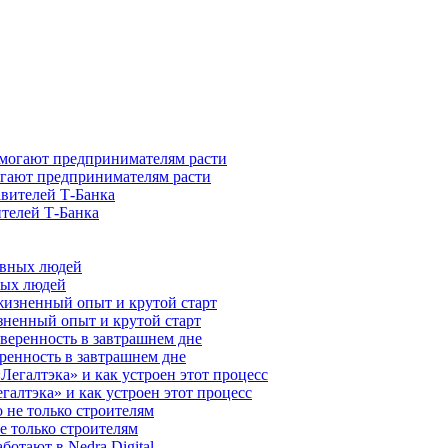
гают предпринимателям расти
ителей Т-Банка
ных людей
зненный опыт и крутой старт
ренность в завтрашнем дне
галтэка» и как устроен этот процесс
е только строителям