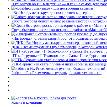
Пять мифов об ИТ в нефтянке — и как на самом деле работ
«ВсеИнструменты.ру» для построения карьеры
Работа, которая меняет жизнь: реальные истории сотруд
Среда быстрого роста: три истории о работе в «Магнит 
«Пятёрочка»: стремительный рост от продавца до директ
ДНК «ВсеИнструменты.ру»: атмосфера, в которой хочется
ИТ-хаб группы «Т-Технологии» в Санкт-Петербурге: топ
РТК-Сервис: как стать полевым инженером за три месяца
Работа в Fix Price: меньше рутины, больше технологий
Жизнь в компании