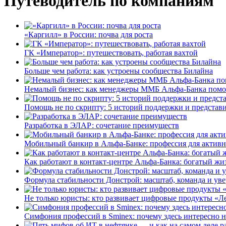
Путеводитель по компаниям
«Каргилл» в России: почва для роста
ГК «Император»: путешествовать, работая вахтой
Больше чем работа: как устроены сообщества Билайна
Немалый бизнес: как менеджеры ММБ Альфа-Банка помо
Помощь не по скрипту: 5 историй поддержки и представ
Разработка в ЭЛАР: сочетание преимуществ
Мобильный банкир в Альфа-Банке: профессия для актив
Как работают в контакт-центре Альфа-Банка: богатый жи
Формула стабильности Донстрой: масштаб, команда и уве
Не только юристы: кто развивает цифровые продукты «Ле
Симфония профессий в Sminex: почему здесь интересно н