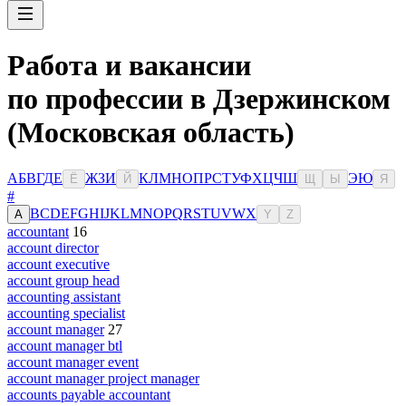
Работа и вакансии
по профессии в Дзержинском
(Московская область)
А
Б
В
Г
Д
Е
Ж
З
И
К
Л
М
Н
О
П
Р
С
Т
У
Ф
Х
Ц
Ч
Ш
Э
Ю
Ё
Й
Щ
Ы
Я
#
B
C
D
E
F
G
H
I
J
K
L
M
N
O
P
Q
R
S
T
U
V
W
X
A
Y
Z
accountant
16
account director
account executive
account group head
accounting assistant
accounting specialist
account manager
27
account manager btl
account manager event
account manager project manager
accounts payable accountant