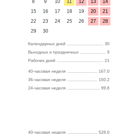
8
9
10
11
12
13
14
15
16
17
18
19
20
21
22
23
24
25
26
27
28
29
30
Календарных дней
30
Выходных и праздничных
9
Рабочих дней
21
40-часовая неделя
167,0
36-часовая неделя
150,2
24-часовая неделя
99,8
40-часовая неделя
528,0