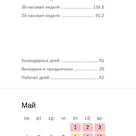
36-часовая неделя
136,8
24-часовая неделя
91,2
Календарных дней
91
Выходных и праздничных
29
Рабочих дней
62
Май
пн
вт
ср
чт
пт
сб
вс
1
2
3