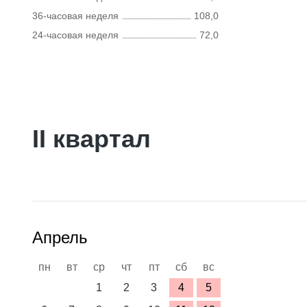
36-часовая неделя
108,0
24-часовая неделя
72,0
II квартал
Апрель
пн
вт
ср
чт
пт
сб
вс
1
2
3
4
5